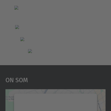
On Som
Necessitem el vostre
consentiment per carregar el