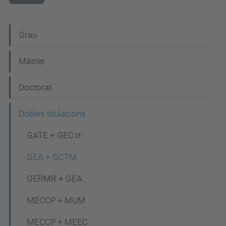
N
Grau
a
Màster
v
e
Doctorat
g
Dobles titulacions
a
c
GATE + GEC
i
GEA + GCTM
ó
GERMR + GEA
MECCP + MUM
MECCP + MEEC