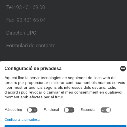
Tel.
:
93 401 69 00
Fax
:
93 401 65 04
Directori UPC
Formulari de contacte
© UPC
Escola Tècnica Superior d'Enginyers de Camins,
Canals i Ports de Barcelona
Desenvolupat amb
Mapa del lloc
Accessibilitat
Avís legal
Configuració de privadesa