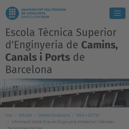
Escola Tècnica Superior
d'Enginyeria de
Camins,
Canals i Ports
de
Barcelona
Inici
Estudis
Dobles titulacions
GEA + GCTM
Informació Doble Grau en Enginyeria Ambiental i Ciències i
Tecnologies del Mar