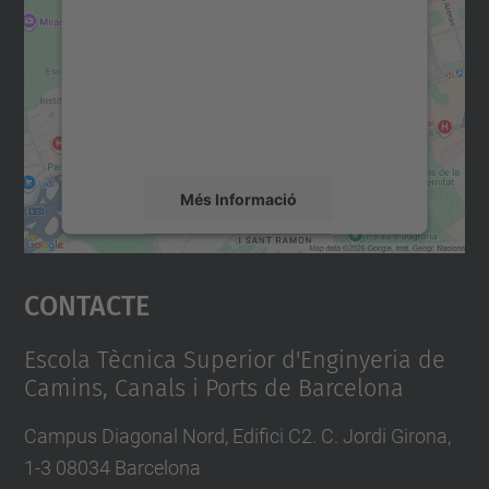
servei Google Maps!
Utilitzem un servei de tercers per incrustar
contingut del mapa que pugui recollir dades
sobre la vostra activitat. Reviseu-ne els
detalls i accepteu el servei per veure el
mapa.
Més Informació
Accepta
Contacte
powered by
Usercentrics Consent
Management Platform
Escola Tècnica Superior d'Enginyeria de
Camins, Canals i Ports de Barcelona
Campus Diagonal Nord, Edifici C2. C. Jordi Girona,
1-3 08034 Barcelona