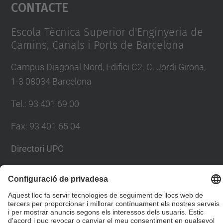
Contacte
powered by
Usercentrics Consent
Management Platform
Escola Tècnica Superior d'Enginyeria de
Camins, Canals i Ports de Barcelona
Campus Diagonal Nord, Edifici C2. C. Jordi Girona,
1-3 08034 Barcelona
Tel.
:
93 401 69 00
Fax
:
93 401 65 04
Directori UPC
Formulari de contacte