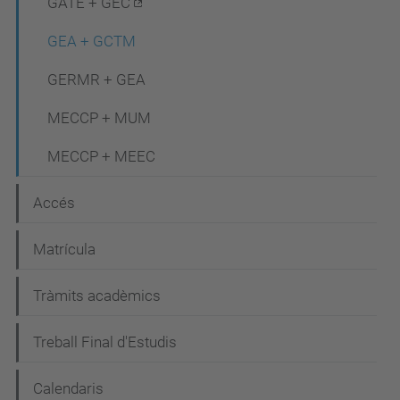
c
GATE + GEC
i
GEA + GCTM
ó
GERMR + GEA
MECCP + MUM
MECCP + MEEC
Accés
Matrícula
Tràmits acadèmics
Treball Final d'Estudis
Calendaris