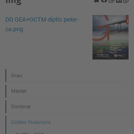
DD GEA+GCTM díptic peke-
ca.png
N
Grau
a
Màster
v
e
Doctorat
g
Dobles titulacions
a