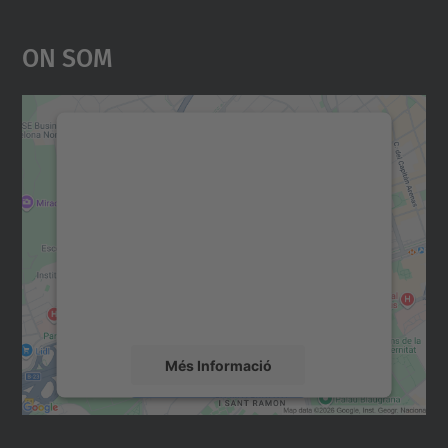
On Som
Necessitem el vostre
consentiment per carregar el
servei Google Maps!
Utilitzem un servei de tercers per incrustar
contingut del mapa que pugui recollir dades
sobre la vostra activitat. Reviseu-ne els
detalls i accepteu el servei per veure el
mapa.
Més Informació
Accepta