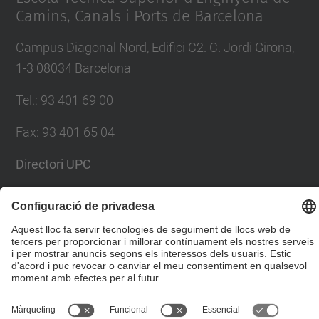
Camins, Canals i Ports de Barcelona
Campus Diagonal Nord, Edifici C2. C. Jordi Girona,
1-3 08034 Barcelona
Tel.
:
93 401 69 00
Fax
:
93 401 65 04
Directori UPC
Formulari de contacte
© UPC
Escola Tècnica Superior d'Enginyers de Camins,
Canals i Ports de Barcelona