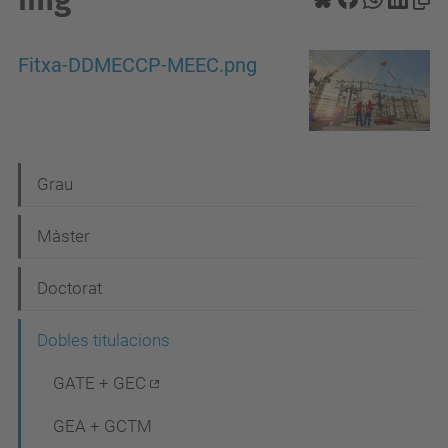
Fitxa-DDMECCP-MEEC.png
N
Grau
a
Màster
v
e
Doctorat
g
Dobles titulacions
a
c
GATE + GEC
i
GEA + GCTM