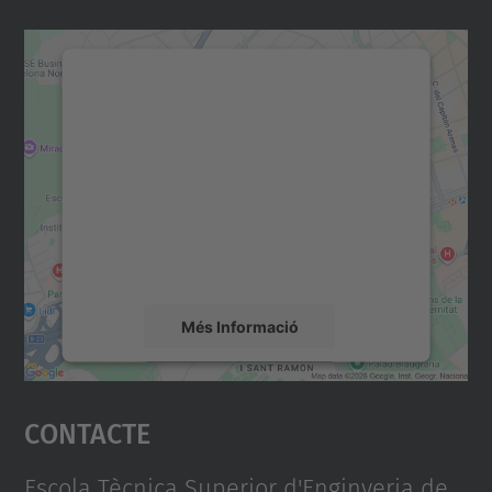
Necessitem el vostre
consentiment per carregar el
servei Google Maps!
Utilitzem un servei de tercers per incrustar
contingut del mapa que pugui recollir dades
sobre la vostra activitat. Reviseu-ne els
detalls i accepteu el servei per veure el
mapa.
Més Informació
Accepta
Contacte
powered by
Usercentrics Consent
Management Platform
Escola Tècnica Superior d'Enginyeria de