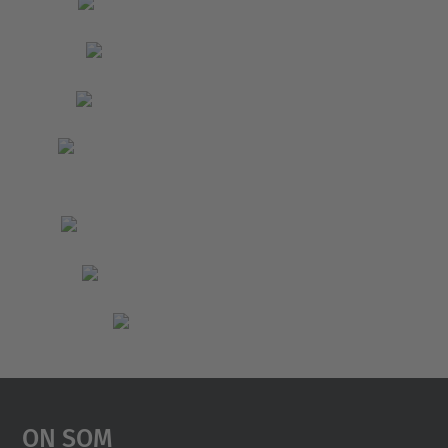
On Som