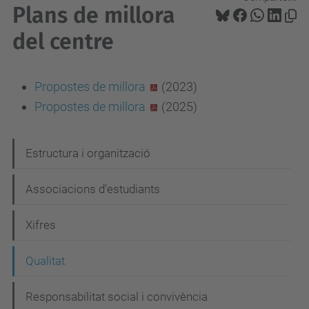
Plans de millora
del centre
Propostes de millora
(2023)
Propostes de millora
(2025)
N
Estructura i organització
a
Associacions d'estudiants
v
e
Xifres
g
Qualitat
a
c
Responsabilitat social i convivència