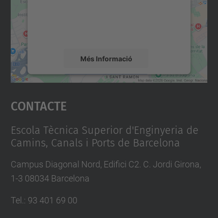
contingut del mapa que pugui recollir dades
sobre la vostra activitat. Reviseu-ne els
detalls i accepteu el servei per veure el
mapa.
Més Informació
Accepta
Contacte
powered by
Usercentrics Consent
Management Platform
Escola Tècnica Superior d'Enginyeria de
Camins, Canals i Ports de Barcelona
Campus Diagonal Nord, Edifici C2. C. Jordi Girona,
1-3 08034 Barcelona
Tel.
:
93 401 69 00