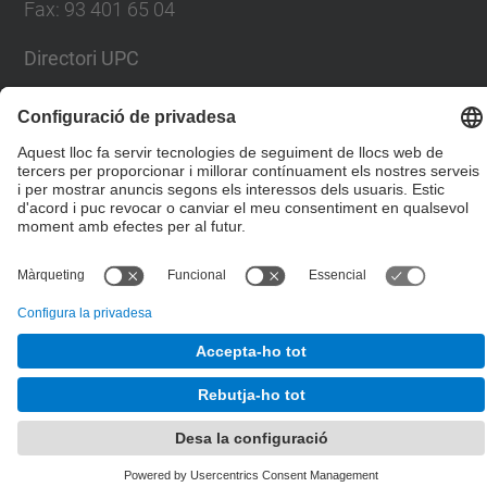
Fax
:
93 401 65 04
Directori UPC
Formulari de contacte
© UPC
Escola Tècnica Superior d'Enginyers de Camins,
Canals i Ports de Barcelona
Desenvolupat amb
Mapa del lloc
Accessibilitat
Avís legal
Configuració de privadesa