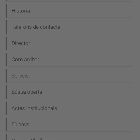
i
Història
ó
Telèfons de contacte
Directori
Com arribar
Serveis
Bústia oberta
Actes institucionals
50 anys