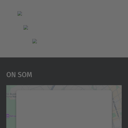
On Som
Necessitem el vostre
consentiment per carregar el
servei Google Maps!
Utilitzem un servei de tercers per incrustar