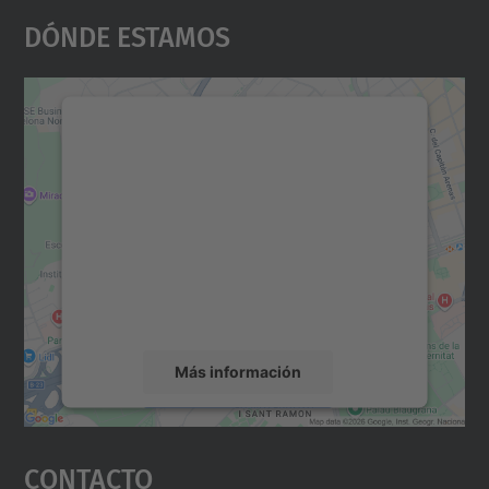
Dónde Estamos
Necesitamos su consentimiento
para cargar el servicio Google
Maps.
Utilizamos un servicio de terceros para
incrustar contenido de mapas que puede
recopilar datos sobre su actividad. Le
rogamos que revise los detalles y acepte el
servicio para ver este mapa.
Más información
Aceptar
Contacto
powered by
Usercentrics Consent