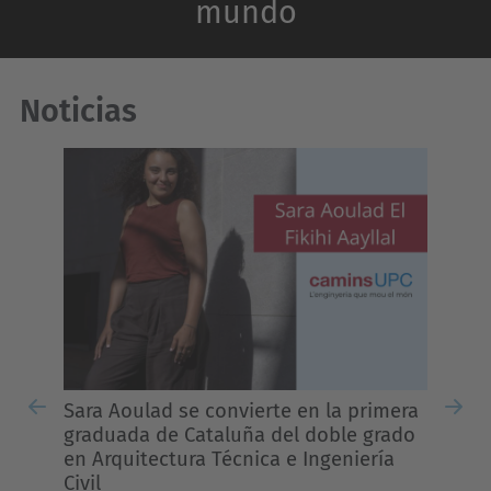
mundo
Noticias
Cierre por periodo de 
verano
Desde el día 1 hasta el 
(ambos incluidos), los edi
Escuela permanecerán ce
podrá acceder mediante l
UPC. Para cualquier inci
29/07/2026
relacionada...
lad se convierte en la primera
Previous
Nex
 de Cataluña del doble grado
ectura Técnica e Ingeniería