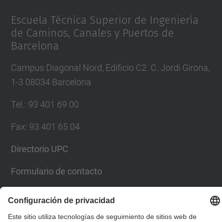
Management Platform
Escuela Técnica Superior de Ingeniería
de Caminos, Canales y Puertos de
Barcelona
Campus Diagonal Nord, Edificio C2. C. Jordi Girona,
1-3 08034 Barcelona
Tel.
:
93 401 69 00
Fax
:
93 401 65 04
Directorio UPC
Formulario de contacto