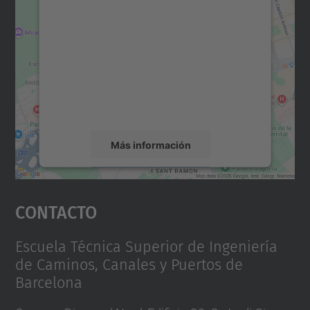
para cargar el servicio Google
Maps.
Utilizamos un servicio de terceros para
incrustar contenido de mapas que puede
recopilar datos sobre su actividad. Le
rogamos que revise los detalles y acepte el
servicio para ver este mapa.
Más información
Aceptar
Contacto
powered by
Usercentrics Consent
Management Platform
Escuela Técnica Superior de Ingeniería
de Caminos, Canales y Puertos de
Barcelona