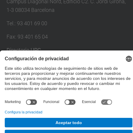
Campus Diagonal Nord, Edificio C2. C. Jordi Girona,
1-3 08034 Barcelona
Tel.
:
93 401 69 00
Fax
:
93 401 65 04
Directorio UPC
Formulario de contacto
© UPC
Escuela Técnica Superior de Ingenieros de Caminos,
Canales y Puertos de Barcelona
Desarrollado con
Mapa del Sitio
Accesibilidad