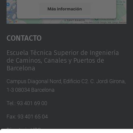
Más información
Aceptar
Contacto
powered by
Usercentrics Consent
Management Platform
Escuela Técnica Superior de Ingeniería
de Caminos, Canales y Puertos de
Barcelona
Campus Diagonal Nord, Edificio C2. C. Jordi Girona,
1-3 08034 Barcelona
Tel.
:
93 401 69 00
Fax
:
93 401 65 04
Directorio UPC