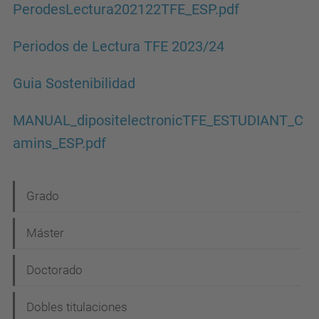
PerodesLectura202122TFE_ESP.pdf
Periodos de Lectura TFE 2023/24
Guia Sostenibilidad
MANUAL_dipositelectronicTFE_ESTUDIANT_C
amins_ESP.pdf
N
Grado
a
Máster
v
e
Doctorado
g
Dobles titulaciones
a