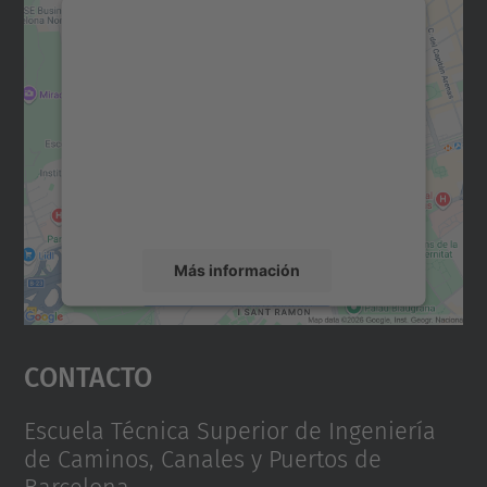
Necesitamos su consentimiento
para cargar el servicio Google
Maps.
Utilizamos un servicio de terceros para
incrustar contenido de mapas que puede
recopilar datos sobre su actividad. Le
rogamos que revise los detalles y acepte el
servicio para ver este mapa.
Más información
Aceptar
Contacto
powered by
Usercentrics Consent
Management Platform
Escuela Técnica Superior de Ingeniería
de Caminos, Canales y Puertos de