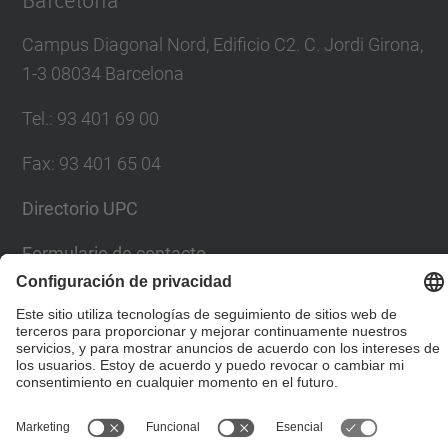
Barcelona
Campus Diagonal Nord, Edificio C2. C. Jordi Girona,
1-3 08034 Barcelona
Tel.
:
93 401 69 00
Fax
:
93 401 65 04
Directorio UPC
Formulario de contacto
© UPC
Escuela Técnica Superior de Ingenieros de Caminos,
Canales y Puertos de Barcelona