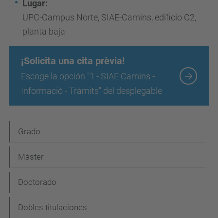
Lugar:
UPC-Campus Norte, SIAE-Camins, edificio C2,
planta baja
¡Solicita una cita prèvia!
Escoge la opción "1 - SIAE Camins -
Informació - Tràmits" del desplegable
N
Grado
a
Máster
v
e
Doctorado
g
Dobles titulaciones
a