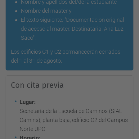
Nombre y apellidos del/de la estudiante
Nombre del máster y
El texto siguiente: "Documentación original
de acceso al máster. Destinataria: Ana Luz
Saco".
Los edificios C1 y C2 permanecerán cerrados
del 1 al 31 de agosto.
Con cita previa
Lugar:
Secretaría de la Escuela de Caminos (SIAE
Camins), planta baja,
edificio C2 del Campus
Norte UPC
Horario: