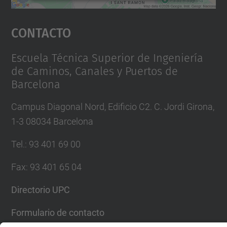
Aceptar
Contacto
powered by
Usercentrics Consent
Management Platform
Escuela Técnica Superior de Ingeniería
de Caminos, Canales y Puertos de
Barcelona
Campus Diagonal Nord, Edificio C2. C. Jordi Girona,
1-3 08034 Barcelona
Tel.
:
93 401 69 00
Fax
:
93 401 65 04
Directorio UPC
Formulario de contacto