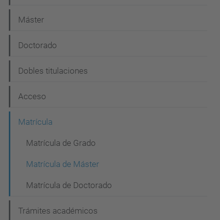
a
Máster
v
e
Doctorado
g
Dobles titulaciones
a
c
Acceso
i
Matrícula
ó
n
Matrícula de Grado
Matrícula de Máster
Matrícula de Doctorado
Trámites académicos