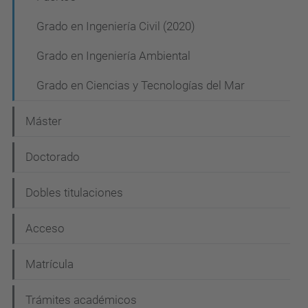
e
Grado en Ingeniería Civil (2020)
g
Grado en Ingeniería Ambiental
a
c
Grado en Ciencias y Tecnologías del Mar
i
Máster
ó
n
Doctorado
Dobles titulaciones
Acceso
Matrícula
Trámites académicos