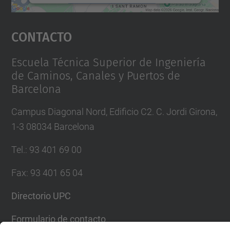
Aceptar
Contacto
powered by
Usercentrics Consent
Management Platform
Escuela Técnica Superior de Ingeniería
de Caminos, Canales y Puertos de
Barcelona
Campus Diagonal Nord, Edificio C2. C. Jordi Girona,
1-3 08034 Barcelona
Tel.
:
93 401 69 00
Fax
:
93 401 65 04
Directorio UPC
Formulario de contacto