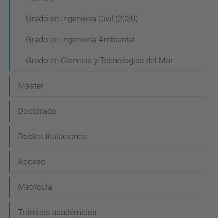
e
Grado en Ingeniería Civil (2020)
g
Grado en Ingeniería Ambiental
a
c
Grado en Ciencias y Tecnologías del Mar
i
Máster
ó
n
Doctorado
Dobles titulaciones
Acceso
Matrícula
Trámites académicos