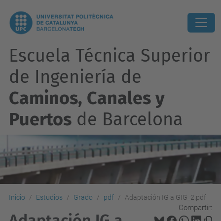
Escuela Técnica Superior
de Ingeniería de
Caminos, Canales y
Puertos
de Barcelona
Inicio
Estudios
Grado
pdf
Adaptación IG a GIG_2.pdf
Compartir:
Adaptación IG a