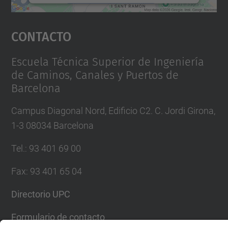
Aceptar
Contacto
powered by
Usercentrics Consent
Management Platform
Escuela Técnica Superior de Ingeniería
de Caminos, Canales y Puertos de
Barcelona
Campus Diagonal Nord, Edificio C2. C. Jordi Girona,
1-3 08034 Barcelona
Tel.
:
93 401 69 00
Fax
:
93 401 65 04
Directorio UPC
Formulario de contacto