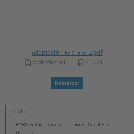
Adaptación IG a GIG_2.pdf
application/pdf
41.6 KB
Descargar
N
Grado
a
PARS en Ingeniería de Caminos, Canales y
v
Puertos