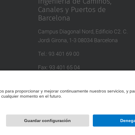
Ingeniería de Caminos,
Canales y Puertos de
Barcelona
Campus Diagonal Nord, Edificio C2. C.
Jordi Girona, 1-3 08034 Barcelona
Tel.
:
93 401 69 00
Fax
:
93 401 65 04
Directorio UPC
Formulario de contacto
Desarrollado con
Mapa del Sitio