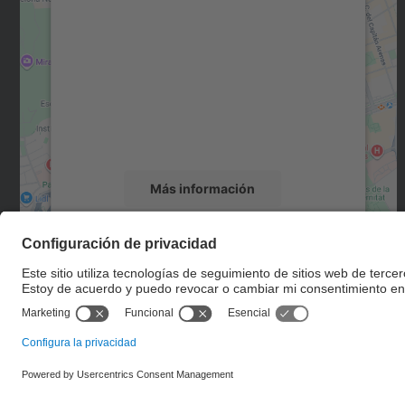
Necesitamos su consentimiento
para cargar el servicio Google Maps.
Utilizamos un servicio de terceros para
incrustar contenido de mapas que puede
recopilar datos sobre su actividad. Le
rogamos que revise los detalles y acepte el
servicio para ver este mapa.
Más información
Aceptar
powered by
Usercentrics Consent
Management Platform
© UPC
Escuela Técnica Superior de Ingenieros de Caminos,
Canales y Puertos de Barcelona