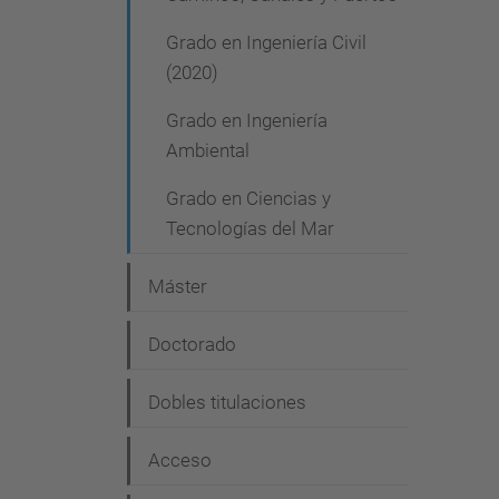
e
Grado en Ingeniería Civil
g
(2020)
a
Grado en Ingeniería
c
Ambiental
i
Grado en Ciencias y
ó
Tecnologías del Mar
n
Máster
Doctorado
Dobles titulaciones
Acceso