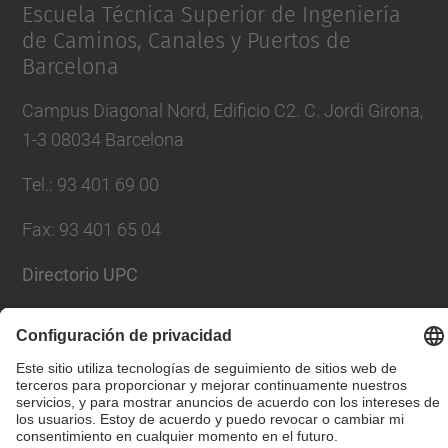
Escuela Técnica Superior de Ingeniería
de Caminos, Canales y Puertos de
Barcelona
Campus Diagonal Nord, Edificio C2. C. Jordi Girona,
1-3 08034 Barcelona
Tel.
:
93 401 69 00
Fax
:
93 401 65 04
Directorio UPC
Formulario de contacto
© UPC
Escuela Técnica Superior de Ingenieros de Caminos,