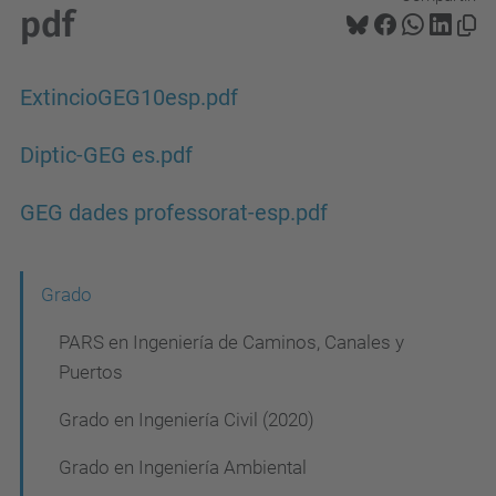
pdf
ExtincioGEG10esp.pdf
Diptic-GEG es.pdf
GEG dades professorat-esp.pdf
N
Grado
a
PARS en Ingeniería de Caminos, Canales y
v
Puertos
e
Grado en Ingeniería Civil (2020)
g
Grado en Ingeniería Ambiental
a