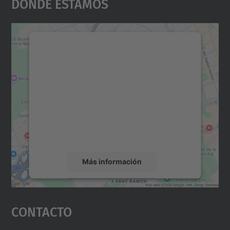
Dónde Estamos
Necesitamos su consentimiento
para cargar el servicio Google
Maps.
Utilizamos un servicio de terceros para
incrustar contenido de mapas que puede
recopilar datos sobre su actividad. Le
rogamos que revise los detalles y acepte el
servicio para ver este mapa.
Más información
Aceptar
Contacto
powered by
Usercentrics Consent
Management Platform