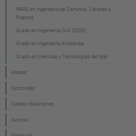
a
PARS en Ingeniería de Caminos, Canales y
v
Puertos
e
Grado en Ingeniería Civil (2020)
g
Grado en Ingeniería Ambiental
a
c
Grado en Ciencias y Tecnologías del Mar
i
Máster
ó
n
Doctorado
Dobles titulaciones
Acceso
Matrícula