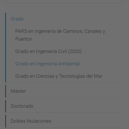
N
Grado
a
PARS en Ingeniería de Caminos, Canales y
v
Puertos
e
Grado en Ingeniería Civil (2020)
g
Grado en Ingeniería Ambiental
a
c
Grado en Ciencias y Tecnologías del Mar
i
Máster
ó
n
Doctorado
Dobles titulaciones