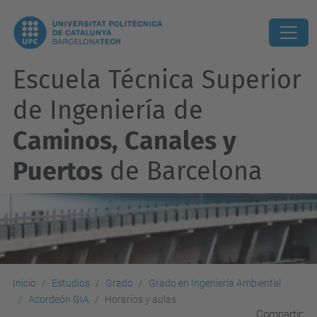
Escuela Técnica Superior
de Ingeniería de
Caminos, Canales y
Puertos
de Barcelona
Inicio
Estudios
Grado
Grado en Ingeniería Ambiental
Acordeón GIA
Horarios y aulas
Compartir: