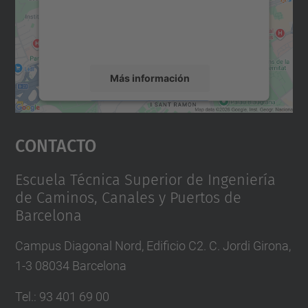
recopilar datos sobre su actividad. Le
rogamos que revise los detalles y acepte el
servicio para ver este mapa.
Más información
Aceptar
Contacto
powered by
Usercentrics Consent
Management Platform
Escuela Técnica Superior de Ingeniería
de Caminos, Canales y Puertos de
Barcelona
Campus Diagonal Nord, Edificio C2. C. Jordi Girona,
1-3 08034 Barcelona
Tel.
:
93 401 69 00