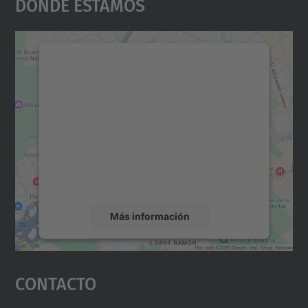
Dónde Estamos
Necesitamos su consentimiento
para cargar el servicio Google
Maps.
Utilizamos un servicio de terceros para
incrustar contenido de mapas que puede
recopilar datos sobre su actividad. Le
rogamos que revise los detalles y acepte el
servicio para ver este mapa.
Más información
Aceptar
Contacto
powered by
Usercentrics Consent
Management Platform