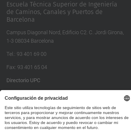
Escuela Técnica Superior de Ingeniería
de Caminos, Canales y Puertos de
Barcelona
Campus Diagonal Nord, Edificio C2. C. Jordi Girona,
1-3 08034 Barcelona
Tel.
:
93 401 69 00
Fax
:
93 401 65 04
Directorio UPC
Formulario de contacto
© UPC
Escuela Técnica Superior de Ingenieros de Caminos,