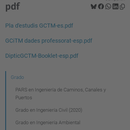
pdf
Pla d'estudis GCTM-es.pdf
GCiTM dades professorat-esp.pdf
DipticGCTM-Booklet-esp.pdf
N
Grado
a
PARS en Ingeniería de Caminos, Canales y
v
Puertos
e
Grado en Ingeniería Civil (2020)
g
Grado en Ingeniería Ambiental
a