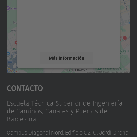
Maps.
Utilizamos un servicio de terceros para
incrustar contenido de mapas que puede
recopilar datos sobre su actividad. Le
rogamos que revise los detalles y acepte el
servicio para ver este mapa.
Más información
Aceptar
Contacto
powered by
Usercentrics Consent
Management Platform
Escuela Técnica Superior de Ingeniería
de Caminos, Canales y Puertos de
Barcelona
Campus Diagonal Nord, Edificio C2. C. Jordi Girona,