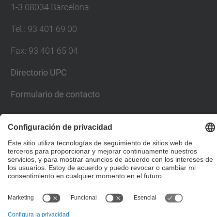
1-3 08034 Barcelona
Tel.
:
93 401 69 00
Fax
:
93 401 65 04
Directorio UPC
Formulario de contacto
© UPC
Escuela Técnica Superior de Ingenieros de Caminos,
Canales y Puertos de Barcelona
Desarrollado con
Mapa del Sitio
Accesibilidad