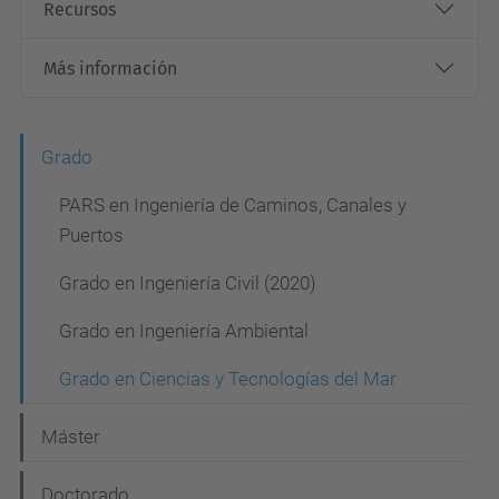
Recursos
Más información
N
Grado
a
PARS en Ingeniería de Caminos, Canales y
v
Puertos
e
Grado en Ingeniería Civil (2020)
g
Grado en Ingeniería Ambiental
a
c
Grado en Ciencias y Tecnologías del Mar
i
Máster
ó
Doctorado