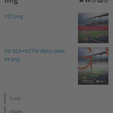
CST.png
DD GEA+GCTM díptic peke-
es.png
N
Grado
a
Máster