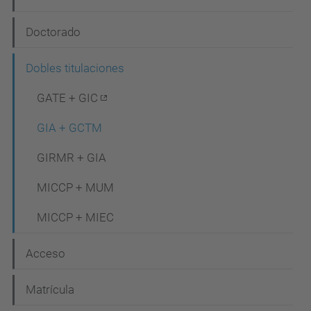
v
e
Doctorado
g
Dobles titulaciones
a
c
GATE + GIC
i
GIA + GCTM
ó
GIRMR + GIA
n
MICCP + MUM
MICCP + MIEC
Acceso
Matrícula