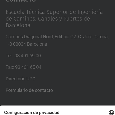
Management Platform
Escuela Técnica Superior de Ingeniería
de Caminos, Canales y Puertos de
Barcelona
Campus Diagonal Nord, Edificio C2. C. Jordi Girona,
1-3 08034 Barcelona
Tel.
:
93 401 69 00
Fax
:
93 401 65 04
Directorio UPC
Formulario de contacto