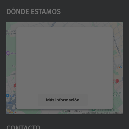
Dónde Estamos
Necesitamos su consentimiento
para cargar el servicio Google
Maps.
Utilizamos un servicio de terceros para
incrustar contenido de mapas que puede
recopilar datos sobre su actividad. Le
rogamos que revise los detalles y acepte el
servicio para ver este mapa.
Más información
Aceptar
Contacto
powered by
Usercentrics Consent