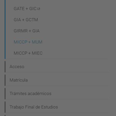
a
c
GATE + GIC
i
GIA + GCTM
ó
GIRMR + GIA
n
MICCP + MUM
MICCP + MIEC
Acceso
Matrícula
Trámites académicos
Trabajo Final de Estudios