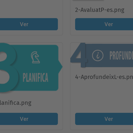
2-AvaluatP-es.png
Ver
Ver
4-AprofundeixL-es.p
lanifica.png
Ver
Ver