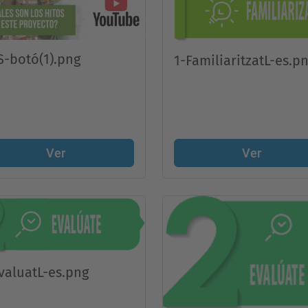
-botó(1).png
1-FamiliaritzatL-es.p
Ver
Ver
valuatL-es.png