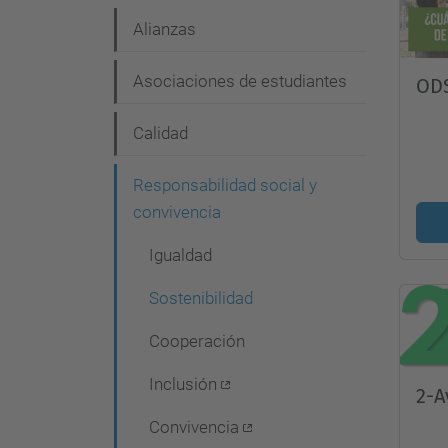
e
Alianzas
g
Asociaciones de estudiantes
ODS
a
c
Calidad
i
Responsabilidad social y
ó
convivencia
n
Igualdad
Sostenibilidad
Cooperación
Inclusión
2-A
Convivencia