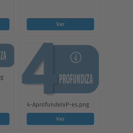
Ver
ng
4-AprofundeixP-es.png
Ver