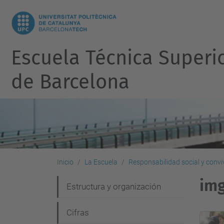
Escuela Técnica Superi
de Barcelona
Inicio
La Escuela
Responsabilidad social y convi
im
N
Estructura y organización
a
Cifras
v