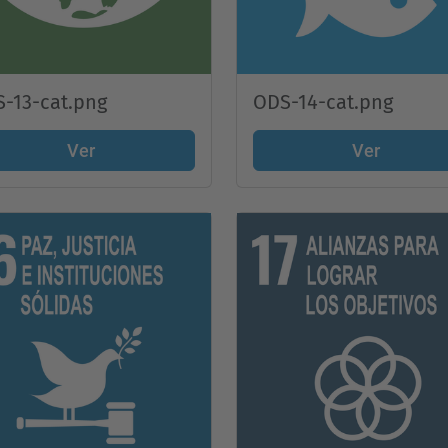
-13-cat.png
ODS-14-cat.png
Ver
Ver