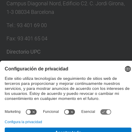
Campus Diagonal Nord, Edificio C2. C. Jordi Girona,
1-3 08034 Barcelona
Tel.
:
93 401 69 00
Fax
:
93 401 65 04
Directorio UPC
Formulario de contacto
© UPC
Escuela Técnica Superior de Ingenieros de Caminos,
Canales y Puertos de Barcelona
Desarrollado con