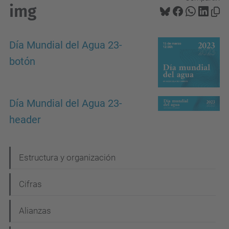
img
Día Mundial del Agua 23-
botón
Día Mundial del Agua 23-
header
N
Estructura y organización
a
Cifras
v
e
Alianzas
g