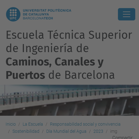
Escuela Técnica Superior
de Ingeniería de
Caminos, Canales y
Puertos
de Barcelona
Inicio
La Escuela
Responsabilidad social y convivencia
Sostenibilidad
Día Mundial del Agua
2023
img
Compartir: