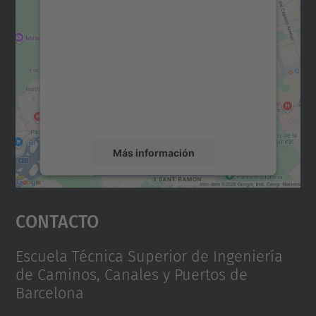
para cargar el servicio Google
Maps.
Utilizamos un servicio de terceros para
incrustar contenido de mapas que puede
recopilar datos sobre su actividad. Le
rogamos que revise los detalles y acepte el
servicio para ver este mapa.
Más información
Aceptar
Contacto
powered by
Usercentrics Consent
Management Platform
Escuela Técnica Superior de Ingeniería
de Caminos, Canales y Puertos de
Barcelona