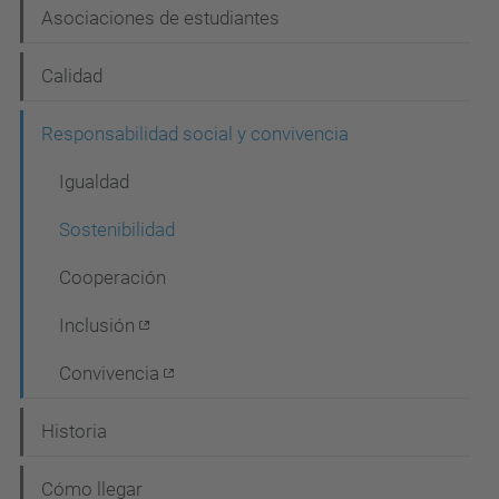
Asociaciones de estudiantes
a
c
Calidad
i
Responsabilidad social y convivencia
ó
n
Igualdad
Sostenibilidad
Cooperación
Inclusión
Convivencia
Historia
Cómo llegar