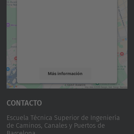
Necesitamos su consentimiento
para cargar el servicio Google
Maps.
Utilizamos un servicio de terceros para
incrustar contenido de mapas que puede
recopilar datos sobre su actividad. Le
rogamos que revise los detalles y acepte el
servicio para ver este mapa.
Más información
Aceptar
Contacto
powered by
Usercentrics Consent
Management Platform
Escuela Técnica Superior de Ingeniería
de Caminos, Canales y Puertos de
Barcelona