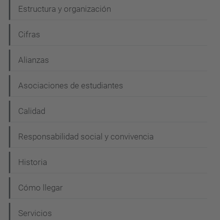
N
Estructura y organización
a
Cifras
v
e
Alianzas
g
Asociaciones de estudiantes
a
c
Calidad
i
Responsabilidad social y convivencia
ó
n
Historia
Cómo llegar
Servicios