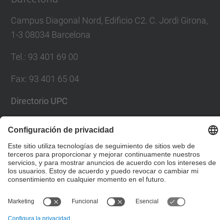
Campus Diagonal Nord, Edificio C2. C. Jordi Girona,
1-3 08034 Barcelona
Tel.
:
93 401 69 00
Fax
:
93 401 65 04
Directorio UPC
Formulario de contacto
© UPC
Escuela Técnica Superior de Ingenieros de Caminos,
Canales y Puertos de Barcelona
Desarrollado con