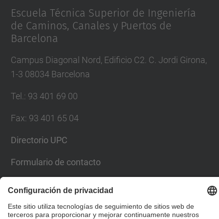
Escuela Técnica Superior de Ingeniería
de Caminos, Canales y Puertos de
Barcelona
Campus Diagonal Nord, Edificio C2. C. Jordi Girona,
1-3 08034 Barcelona
Tel.
:
93 401 69 00
Fax
:
93 401 65 04
Directorio UPC
Formulario de contacto
© UPC
Escuela Técnica Superior de Ingenieros de Caminos,