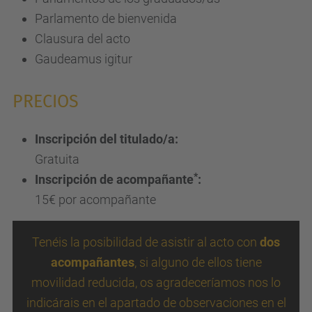
Parlamento de bienvenida
Clausura del acto
Gaudeamus igitur
PRECIOS
Inscripción del titulado/a:
Gratuita
*
Inscripción de acompañante
:
15€ por acompañante
Tenéis la posibilidad de asistir al acto con
dos
acompañantes
, si alguno de ellos tiene
movilidad reducida, os agradeceríamos nos lo
indicárais en el apartado de observaciones en el