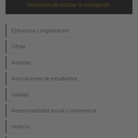
momento de realizar la inscripción.
N
Estructura y organización
a
Cifras
v
e
Alianzas
g
Asociaciones de estudiantes
a
c
Calidad
i
Responsabilidad social y convivencia
ó
n
Historia