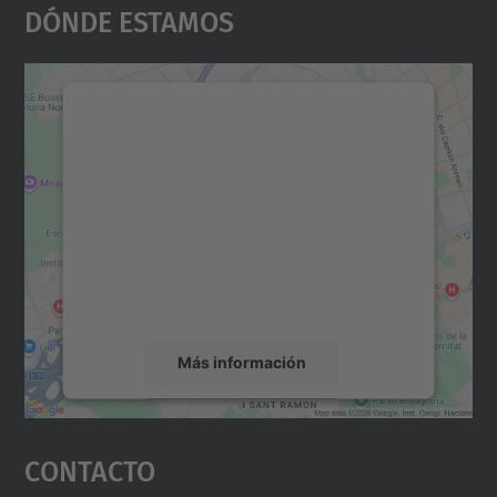
Dónde Estamos
Necesitamos su consentimiento
para cargar el servicio Google
Maps.
Utilizamos un servicio de terceros para
incrustar contenido de mapas que puede
recopilar datos sobre su actividad. Le
rogamos que revise los detalles y acepte el
servicio para ver este mapa.
Más información
Aceptar
Contacto
powered by
Usercentrics Consent
Management Platform