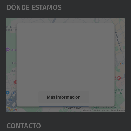
Dónde Estamos
Necesitamos su consentimiento
para cargar el servicio Google
Maps.
Utilizamos un servicio de terceros para
incrustar contenido de mapas que puede
recopilar datos sobre su actividad. Le
rogamos que revise los detalles y acepte el
servicio para ver este mapa.
Más información
Aceptar
Contacto
powered by
Usercentrics Consent
Management Platform