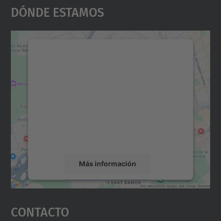
Dónde Estamos
Necesitamos su consentimiento
para cargar el servicio Google
Maps.
Utilizamos un servicio de terceros para
incrustar contenido de mapas que puede
recopilar datos sobre su actividad. Le
rogamos que revise los detalles y acepte el
servicio para ver este mapa.
Más información
Aceptar
Contacto
powered by
Usercentrics Consent
Management Platform