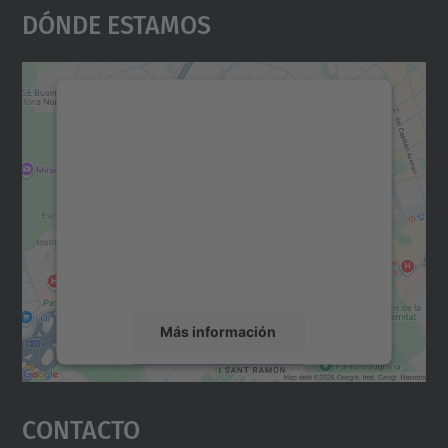
Dónde Estamos
Necesitamos su consentimiento
para cargar el servicio Google
Maps.
Utilizamos un servicio de terceros para
incrustar contenido de mapas que puede
recopilar datos sobre su actividad. Le
rogamos que revise los detalles y acepte el
servicio para ver este mapa.
Más información
Aceptar
Contacto
powered by
Usercentrics Consent
Management Platform