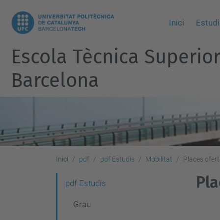
Inici
Estudi
Escola Tècnica Superio
Barcelona
Inici
pdf
pdf Estudis
Mobilitat
Places ofer
Pla
N
pdf Estudis
a
Grau
v