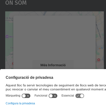
On Som
Necessitem el vostre consentiment
per carregar el servei Google Maps!
Utilitzem un servei de tercers per incrustar
contingut del mapa que pugui recollir dades
sobre la vostra activitat. Reviseu-ne els
detalls i accepteu el servei per veure el mapa.
Més Informació
Accepta
powered by
Usercentrics Consent
Management Platform