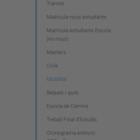
Tràmits
e
Matrícula nous estudiants
g
a
Matrícula estudiants Escola
c
(no nous)
i
Màsters
ó
Cicle
Mobilitat
Beques i ajuts
Escola de Camins
Treball Final d'Estudis
Cronograma extinció