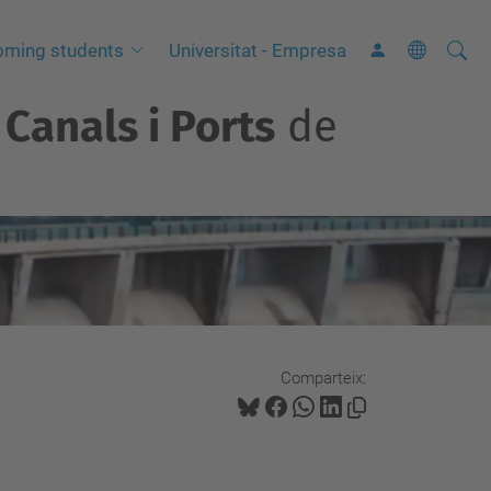
Cerca
C
oming students
Universitat - Empresa
e
Canals i Ports
de
r
c
a
a
v
a
n
ç
a
Comparteix:
d
a
…