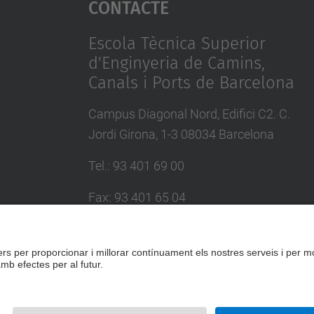
Contacte
Escola Tècnica Superior
d'Enginyeria de Camins,
Canals i Ports de Barcelona
Campus Diagonal Nord, Edifici C2. C.
Jordi Girona, 1-3 08034 Barcelona
Tel.
:
93 401 69 00
Fax
:
93 401 65 04
Directori UPC
Formulari de contacte