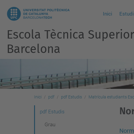
Inici
Estudi
Escola Tècnica Superio
Barcelona
Inici
pdf
pdf Estudis
Matrícula estudiants Esc
Nor
N
pdf Estudis
a
Grau
v
Norma