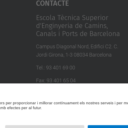
Contacte
Escola Tècnica Superior
d'Enginyeria de Camins,
Canals i Ports de Barcelona
Campus Diagonal Nord, Edifici C2. C.
Jordi Girona, 1-3 08034 Barcelona
Tel.
:
93 401 69 00
Fax
:
93 401 65 04
Directori UPC
Formulari de contacte