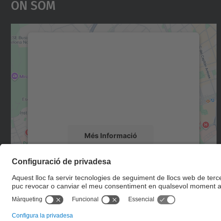
On Som
Necessitem el vostre consentiment
per carregar el servei Google Maps!
Utilitzem un servei de tercers per incrustar
contingut del mapa que pugui recollir dades
sobre la vostra activitat. Reviseu-ne els
detalls i accepteu el servei per veure el mapa.
Més Informació
Accepta
powered by
Usercentrics Consent
Management Platform