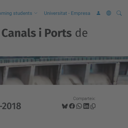
Cerca
C
oming students
Universitat - Empresa
e
Canals i Ports
de
r
c
a
a
v
a
n
ç
a
Comparteix:
-2018
d
a
…