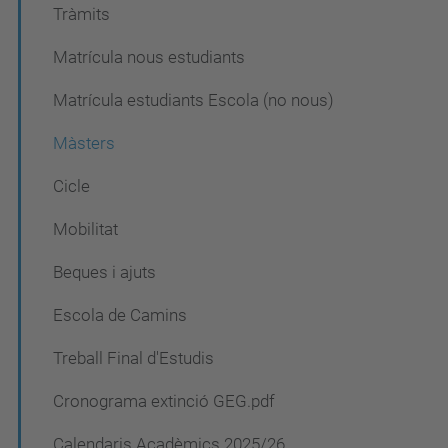
Tràmits
e
Matrícula nous estudiants
g
a
Matrícula estudiants Escola (no nous)
c
Màsters
i
Cicle
ó
Mobilitat
Beques i ajuts
Escola de Camins
Treball Final d'Estudis
Cronograma extinció GEG.pdf
Calendaris Acadèmics 2025/26