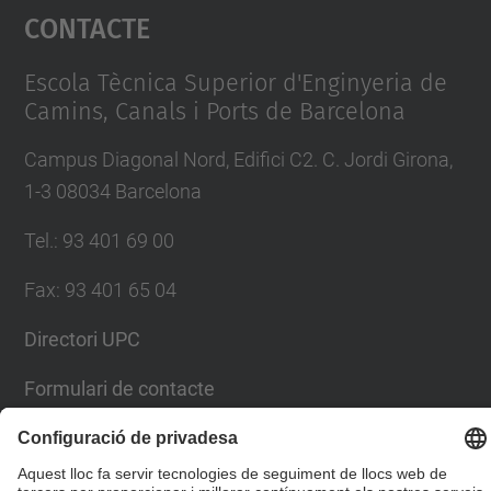
Contacte
powered by
Usercentrics Consent
Management Platform
Escola Tècnica Superior d'Enginyeria de
Camins, Canals i Ports de Barcelona
Campus Diagonal Nord, Edifici C2. C. Jordi Girona,
1-3 08034 Barcelona
Tel.
:
93 401 69 00
Fax
:
93 401 65 04
Directori UPC
Formulari de contacte