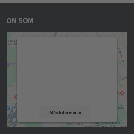
On Som
Necessitem el vostre
consentiment per carregar el
servei Google Maps!
Utilitzem un servei de tercers per incrustar
contingut del mapa que pugui recollir dades
sobre la vostra activitat. Reviseu-ne els
detalls i accepteu el servei per veure el
mapa.
Més Informació
Accepta