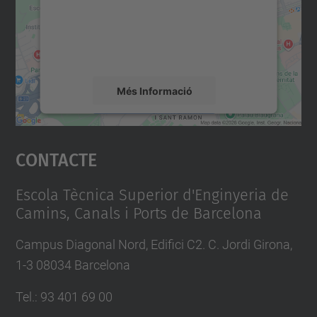
contingut del mapa que pugui recollir dades
sobre la vostra activitat. Reviseu-ne els
detalls i accepteu el servei per veure el
mapa.
Més Informació
Accepta
Contacte
powered by
Usercentrics Consent
Management Platform
Escola Tècnica Superior d'Enginyeria de
Camins, Canals i Ports de Barcelona
Campus Diagonal Nord, Edifici C2. C. Jordi Girona,
1-3 08034 Barcelona
Tel.
:
93 401 69 00