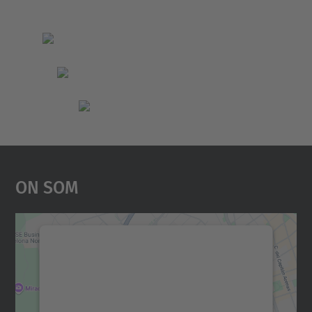
On Som
Necessitem el vostre
consentiment per carregar el
servei Google Maps!
Utilitzem un servei de tercers per incrustar