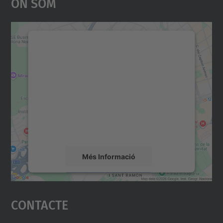
On Som
Necessitem el vostre
consentiment per carregar el
servei Google Maps!
Utilitzem un servei de tercers per incrustar
contingut del mapa que pugui recollir dades
sobre la vostra activitat. Reviseu-ne els
detalls i accepteu el servei per veure el
mapa.
Més Informació
Accepta
Contacte
powered by
Usercentrics Consent
Management Platform