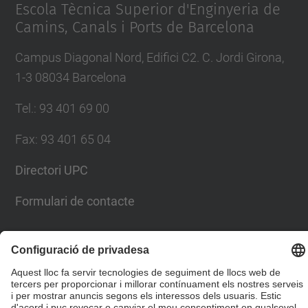
Escola Tècnica Superior d'Enginyeria de
Camins, Canals i Ports de Barcelona
Campus Diagonal Nord, Edifici C2. C. Jordi Girona,
1-3 08034 Barcelona
Tel.
:
93 401 69 00
Fax
:
93 401 65 04
Directori UPC
Formulari de contacte
© UPC
Escola Tècnica Superior d'Enginyers de Camins,
Canals i Ports de Barcelona