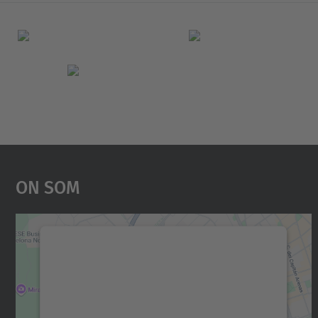
On Som
Necessitem el vostre consentiment
per carregar el servei Google Maps!
Utilitzem un servei de tercers per incrustar
contingut del mapa que pugui recollir dades