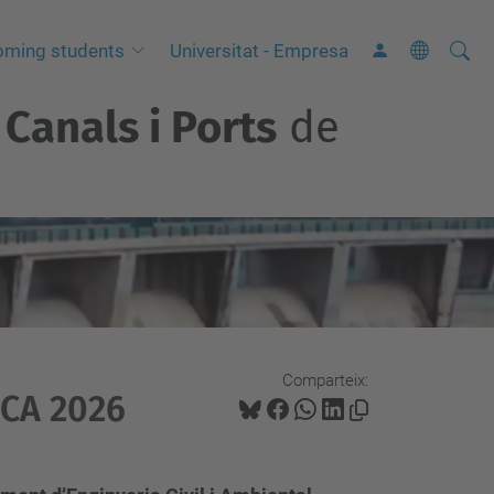
Cerca
C
oming students
Universitat - Empresa
e
Canals i Ports
de
r
c
a
a
v
a
n
ç
a
Comparteix:
ECA 2026
d
a
…