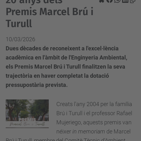
Premis Marcel Brú i
Turull
10/03/2026
Dues dècades de reconeixent a l'excel·lència
acadèmica en l'àmbit de l'Enginyeria Ambiental,
els Premis Marcel Brú i Turull finalitzen la seva
trajectòria en haver completat la dotació
pressupostària prevista.
Creats l'any 2004 per la família
Brú i Turull i el professor Rafael
Mujeriego, aquests premis van
néixer
in memoriam
de Marcel
Brú i Turull, membre del Comitè Tècnic d’Ambient,