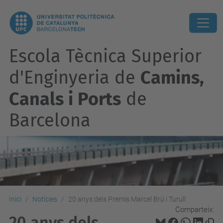
Escola Tècnica Superior
d'Enginyeria de
Camins,
Canals i Ports
de
Barcelona
Inici
Notícies
20 anys dels Premis Marcel Brú i Turull
Comparteix:
20 anys dels