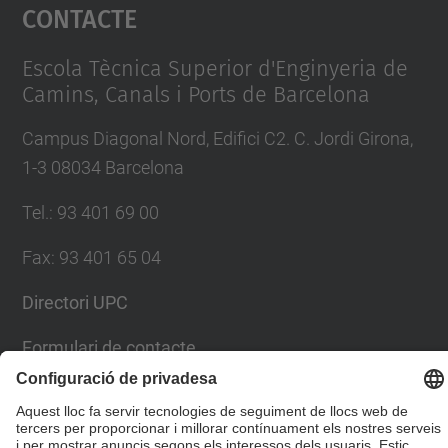
Contacte
powered by
Usercentrics Consent
Management Platform
Escola Tècnica Superior d'Enginyeria de
Camins, Canals i Ports de Barcelona
Campus Diagonal Nord, Edifici C2. C. Jordi Girona,
1-3 08034 Barcelona
Tel.
:
93 401 69 00
Fax
:
93 401 65 04
Directori UPC
Formulari de contacte