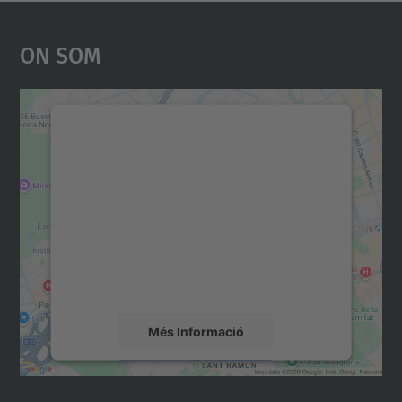
On Som
Necessitem el vostre
consentiment per carregar el
servei Google Maps!
Utilitzem un servei de tercers per incrustar
contingut del mapa que pugui recollir dades
sobre la vostra activitat. Reviseu-ne els
detalls i accepteu el servei per veure el
mapa.
Més Informació
Accepta