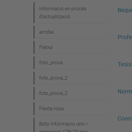
e
Informació en procés
Beque
g
d'actualització
a
arroba
c
Profe
i
Fletxa
ó
foto_prova
Tesis
foto_prova_2
Norma
foto_prova_2
Flexta rosa
Coord
Boto Informacio univ i
empreses 178x70.png