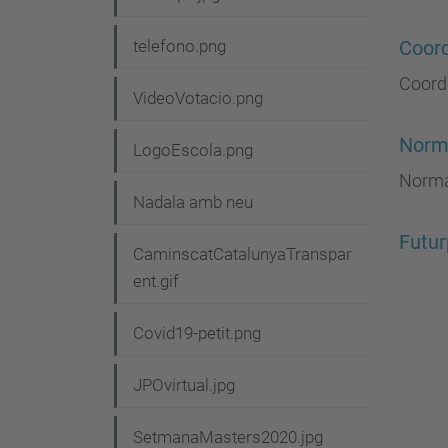
telefono.png
Coord
Coord
VideoVotacio.png
Norma
LogoEscola.png
Norma
Nadala amb neu
Futur
CaminscatCatalunyaTranspar
ent.gif
Covid19-petit.png
JPOvirtual.jpg
SetmanaMasters2020.jpg