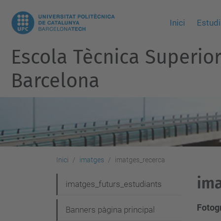
Inici
Estudi
Escola Tècnica Superio
Barcelona
Inici
imatges
imatges_recerca
ima
N
imatges_futurs_estudiants
a
Fotogr
Banners pàgina principal
v