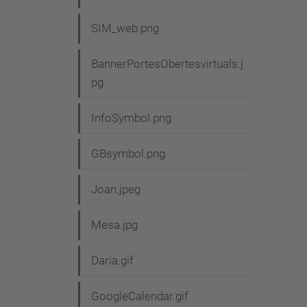
SIM_web.png
BannerPortesObertesvirtuals.j
pg
InfoSymbol.png
GBsymbol.png
Joan.jpeg
Mesa.jpg
Daria.gif
GoogleCalendar.gif