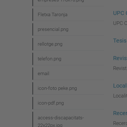
UPC
Fletxa Taronja
UPC 
presencial.png
Tesis
rellotge.png
Revis
telefon.png
Revis
email
Local
icon-foto peke.png
Locali
icon-pdf.png
Rece
access-discapacitats-
Recer
22x22px.jpg