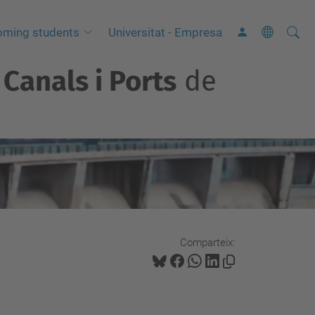
Cerca
C
oming students
Universitat - Empresa
e
Canals i Ports
de
r
c
a
a
v
a
n
ç
a
Comparteix:
d
a
…