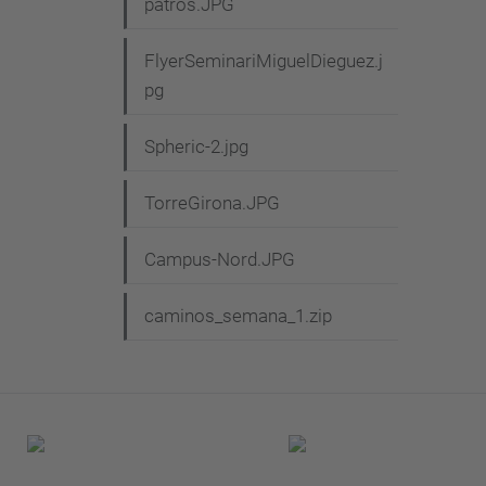
patros.JPG
FlyerSeminariMiguelDieguez.j
pg
Spheric-2.jpg
TorreGirona.JPG
Campus-Nord.JPG
caminos_semana_1.zip