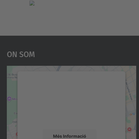
On Som
Necessitem el vostre consentiment
per carregar el servei Google Maps!
Utilitzem un servei de tercers per incrustar
contingut del mapa que pugui recollir dades
sobre la vostra activitat. Reviseu-ne els
detalls i accepteu el servei per veure el mapa.
Més Informació