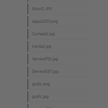
Mum2.JPG
aigua2023.png
Cortada2.jpg
Cerda2.jpg
ServeisPDI.jpg
ServeisEST.jpg
grafic.png
grafic.jpg