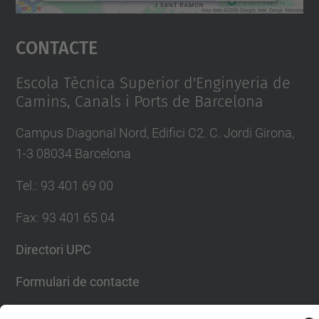
Accepta
Contacte
powered by
Usercentrics Consent
Management Platform
Escola Tècnica Superior d'Enginyeria de
Camins, Canals i Ports de Barcelona
Campus Diagonal Nord, Edifici C2. C. Jordi Girona,
1-3 08034 Barcelona
Tel.
:
93 401 69 00
Fax
:
93 401 65 04
Directori UPC
Formulari de contacte