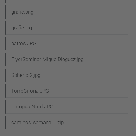
grafic.png
grafic.jpg
patros.JPG
FlyerSeminariMiguelDieguez.jpg
Spheric-2.jpg
TorreGirona.JPG
Campus-Nord.JPG
caminos_semana_1.zip