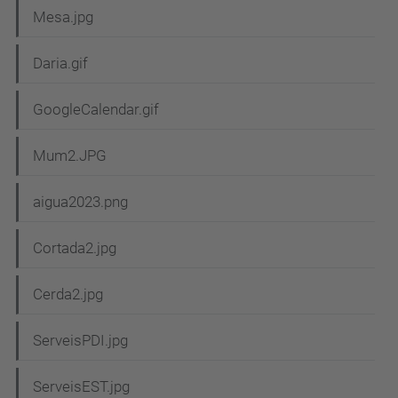
Mesa.jpg
Daria.gif
GoogleCalendar.gif
Mum2.JPG
aigua2023.png
Cortada2.jpg
Cerda2.jpg
ServeisPDI.jpg
ServeisEST.jpg