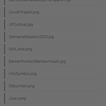
Covid19-petit.png
JPOvirtual.jpg
SetmanaMasters2020.jpg
SIM_web.png
BannerPortesObertesvirtuals.jpg
InfoSymbol.png
GBsymbol.png
Joan.jpeg