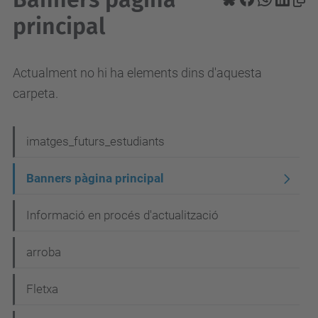
principal
Actualment no hi ha elements dins d'aquesta
carpeta.
N
imatges_futurs_estudiants
a
Banners pàgina principal
v
e
Informació en procés d'actualització
g
arroba
a
c
Fletxa
i