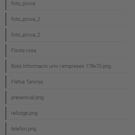
foto_prova
ó
foto_prova_2
foto_prova_2
Flexta rosa
Boto Informacio univ i empreses 178x70.png
Fletxa Taronja
presencial.png
rellotge.png
telefon.png