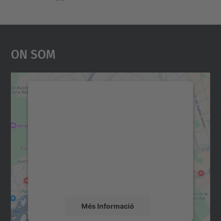
On Som
Necessitem el vostre
consentiment per carregar el
servei Google Maps!
Utilitzem un servei de tercers per incrustar
contingut del mapa que pugui recollir dades
sobre la vostra activitat. Reviseu-ne els
detalls i accepteu el servei per veure el
mapa.
Més Informació