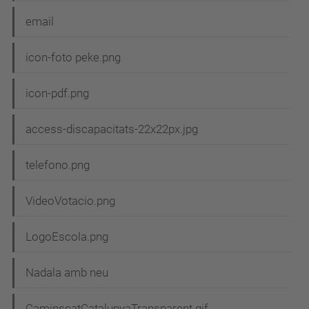
email
icon-foto peke.png
icon-pdf.png
access-discapacitats-22x22px.jpg
telefono.png
VideoVotacio.png
LogoEscola.png
Nadala amb neu
CaminscatCatalunyaTransparent.gif