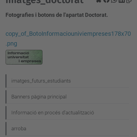
Fotografies i botons de l'apartat Doctorat.
copy_of_BotoInformaciouniviempreses178x70
.png
N
imatges_futurs_estudiants
a
Banners pàgina principal
v
e
Informació en procés d'actualització
g
arroba
a