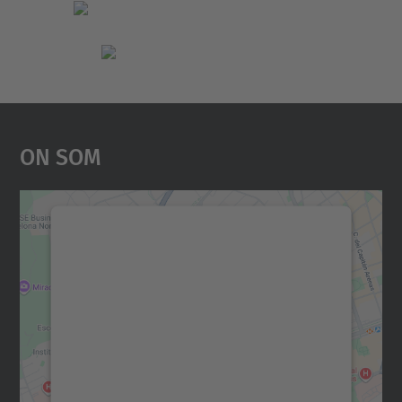
On Som
Necessitem el vostre
consentiment per carregar el
servei Google Maps!
Utilitzem un servei de tercers per incrustar
contingut del mapa que pugui recollir dades
sobre la vostra activitat. Reviseu-ne els
detalls i accepteu el servei per veure el
mapa.