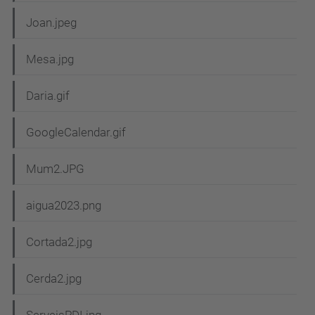
Joan.jpeg
Mesa.jpg
Daria.gif
GoogleCalendar.gif
Mum2.JPG
aigua2023.png
Cortada2.jpg
Cerda2.jpg
ServeisPDI.jpg