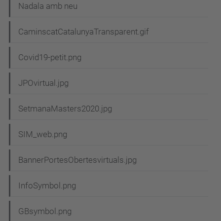
Nadala amb neu
CaminscatCatalunyaTransparent.gif
Covid19-petit.png
JPOvirtual.jpg
SetmanaMasters2020.jpg
SIM_web.png
BannerPortesObertesvirtuals.jpg
InfoSymbol.png
GBsymbol.png