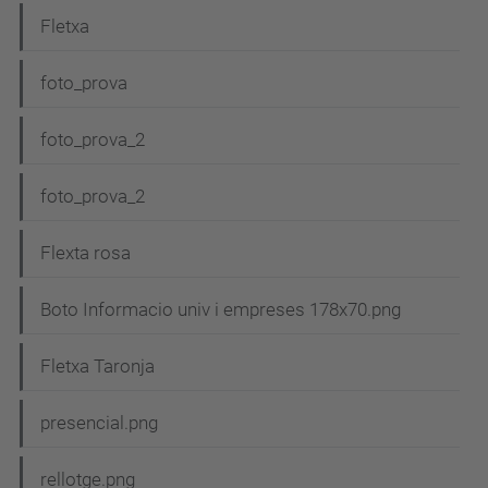
c
Fletxa
i
foto_prova
ó
foto_prova_2
foto_prova_2
Flexta rosa
Boto Informacio univ i empreses 178x70.png
Fletxa Taronja
presencial.png
rellotge.png