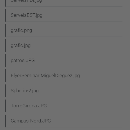
ServeisEST.jpg
grafic.png
grafic.jpg
patros.JPG
FlyerSeminariMiguelDieguez.jpg
Spheric-2.jpg
TorreGirona.JPG
Campus-Nord.JPG