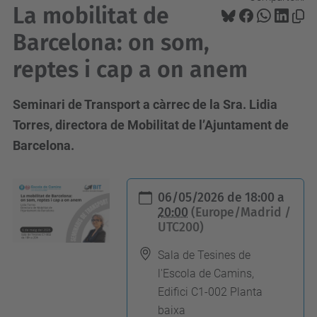
La mobilitat de
Barcelona: on som,
reptes i cap a on anem
Seminari de Transport a càrrec de la Sra. Lidia
Torres, directora de Mobilitat de l’Ajuntament de
Barcelona.
h
06/05/2026
de
18:00
a
t
20:00
(Europe/Madrid /
UTC200)
t
p
Sala de Tesines de
s
l'Escola de Camins,
:
Edifici C1-002 Planta
/
baixa