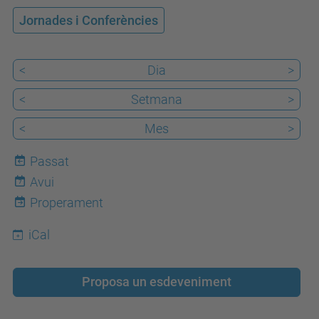
/
Jornades i Conferències
c
a
/
<
Dia
>
e
<
Setmana
>
s
<
Mes
>
d
e
Passat
v
Avui
7
e
Properament
n
i
iCal
m
e
Proposa un esdeveniment
n
t