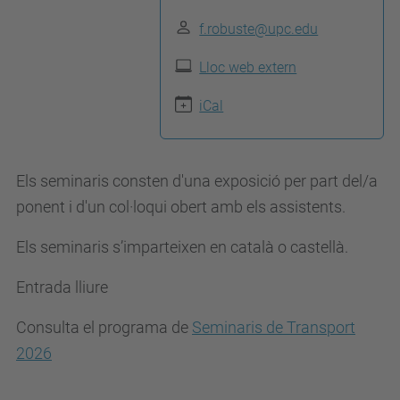
/
f.robuste@upc.edu
c
Lloc web extern
a
m
iCal
i
n
s
Els seminaris consten d'una exposició per part del/a
.
ponent i d'un col·loqui obert amb els assistents.
u
Els seminaris s’imparteixen en català o castellà.
p
c
Entrada lliure
.
Consulta el programa de
Seminaris de Transport
e
2026
d
u