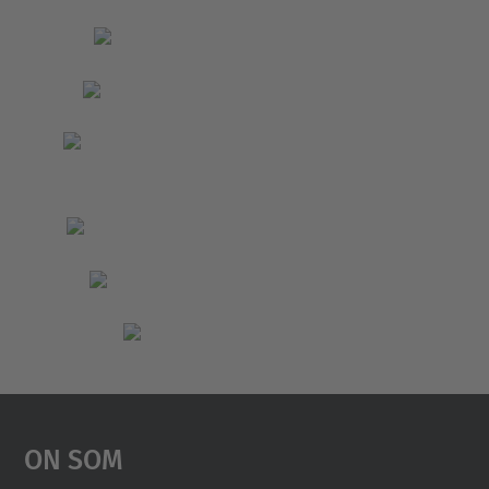
On Som