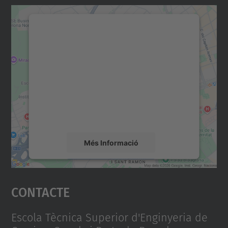
Necessitem el vostre
consentiment per carregar el
servei Google Maps!
Utilitzem un servei de tercers per incrustar
contingut del mapa que pugui recollir dades
sobre la vostra activitat. Reviseu-ne els
detalls i accepteu el servei per veure el
mapa.
Més Informació
Accepta
Contacte
powered by
Usercentrics Consent
Management Platform
Escola Tècnica Superior d'Enginyeria de