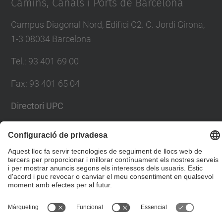
Camins, Canals i Ports de Barcelona
Campus Diagonal Nord, Edifici C2. C. Jordi Girona,
1-3 08034 Barcelona
Tel.
:
93 401 69 00
Fax
:
93 401 65 04
Directori UPC
Formulari de contacte
© UPC
Escola Tècnica Superior d'Enginyers de Camins,
Canals i Ports de Barcelona