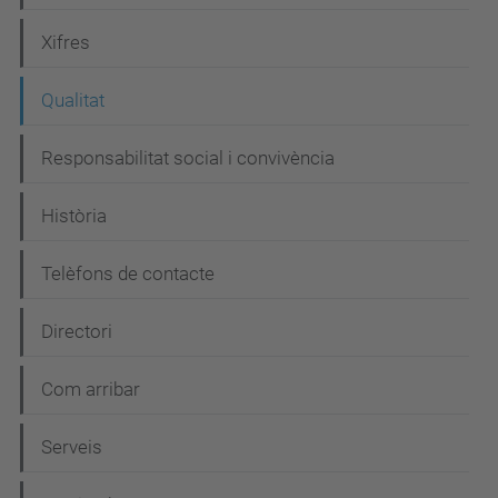
v
e
Xifres
g
Qualitat
a
c
Responsabilitat social i convivència
i
Història
ó
Telèfons de contacte
Directori
Com arribar
Serveis