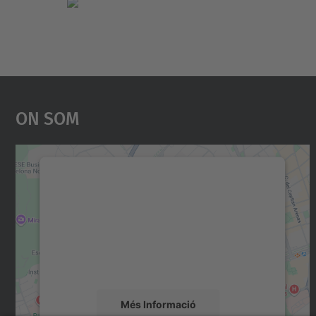
On Som
Necessitem el vostre consentiment
per carregar el servei Google Maps!
Utilitzem un servei de tercers per incrustar
contingut del mapa que pugui recollir dades
sobre la vostra activitat. Reviseu-ne els
detalls i accepteu el servei per veure el mapa.
Més Informació