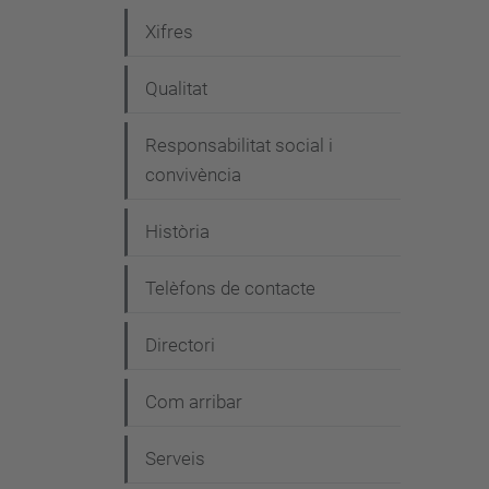
e
Xifres
g
Qualitat
a
c
Responsabilitat social i
i
convivència
ó
Història
Telèfons de contacte
Directori
Com arribar
Serveis