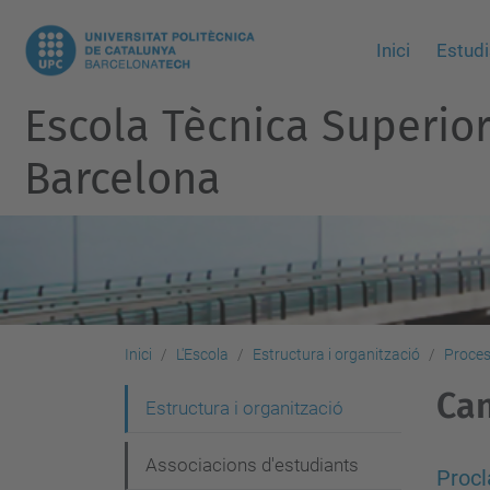
Inici
Estudi
Escola Tècnica Superio
Barcelona
Inici
L'Escola
Estructura i organització
Proces
Can
N
Estructura i organització
a
Associacions d'estudiants
v
Procl