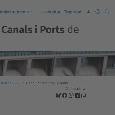
Cerca
C
oming students
Universitat - Empresa
e
Canals i Ports
de
r
c
a
a
v
a
n
ç
de Camins 2020
Candidatures provisionals
a
Comparteix:
d
a
…