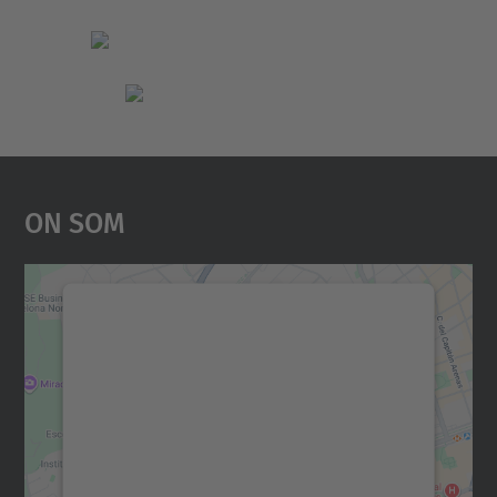
On Som
Necessitem el vostre
consentiment per carregar el
servei Google Maps!
Utilitzem un servei de tercers per incrustar
contingut del mapa que pugui recollir dades
sobre la vostra activitat. Reviseu-ne els
detalls i accepteu el servei per veure el