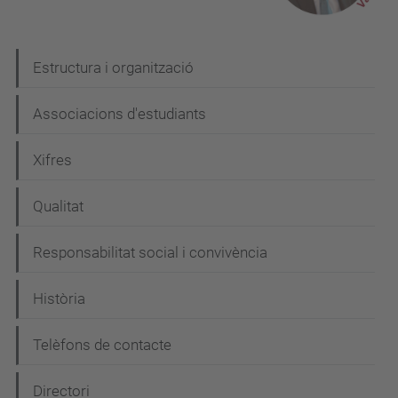
N
Estructura i organització
a
Associacions d'estudiants
v
e
Xifres
g
Qualitat
a
c
Responsabilitat social i convivència
i
Història
ó
Telèfons de contacte
Directori