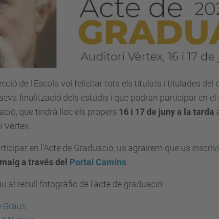
ecció de l'Escola vol felicitar tots els titulats i titulades d
 seva finalització dels estudis i que podran participar en el
ció, que tindrà lloc els propers
16 i 17 de juny a la tarda
a
ci Vèrtex.
rticipar en l'Acte de Graduació, us agrairem que us inscriv
 maig a través del
Portal Camins
.
u al recull fotogràfic de l'acte de graduació:
e Graus