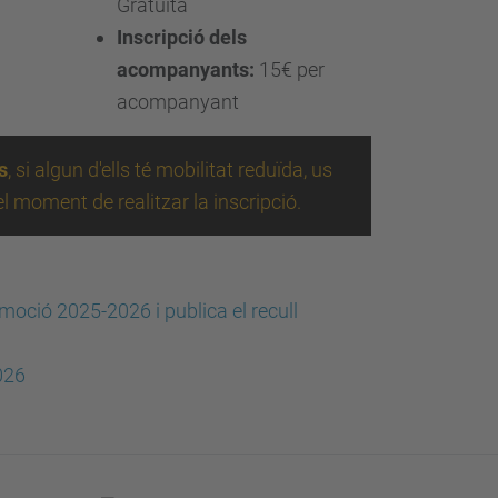
Gratuïta
Inscripció dels
acompanyants:
15€ per
acompanyant
s
, si algun d'ells té mobilitat reduïda, us
l moment de realitzar la inscripció.
moció 2025-2026 i publica el recull
026