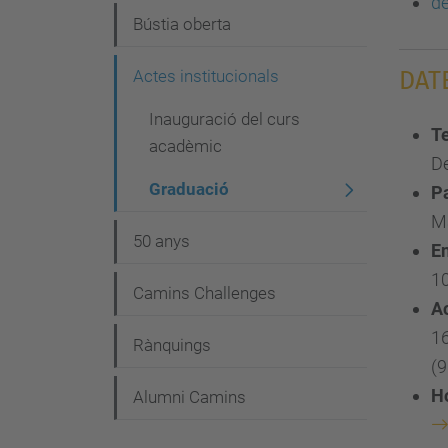
d
Bústia oberta
Actes institucionals
DAT
Inauguració del curs
Te
acadèmic
De
Graduació
P
M
50 anys
En
10
Camins Challenges
Ac
16
Rànquings
(
Ho
Alumni Camins