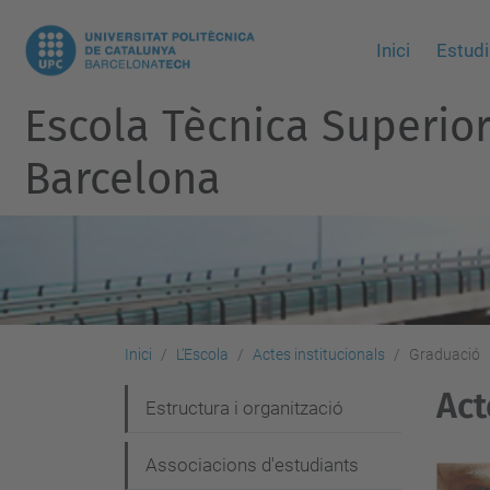
Inici
Estudi
Escola Tècnica Superio
Barcelona
Inici
L'Escola
Actes institucionals
Graduació
Act
N
Estructura i organització
a
Associacions d'estudiants
v