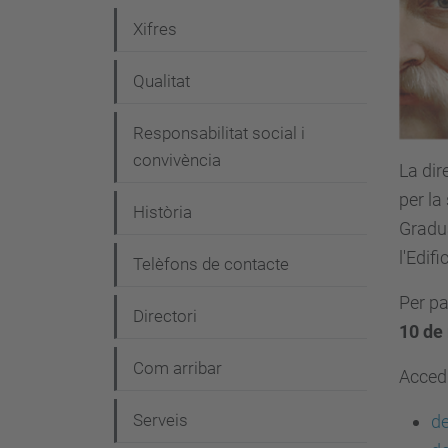
e
Xifres
g
Qualitat
a
c
Responsabilitat social i
i
convivència
La dir
ó
per la
Història
Gradua
l'Edifi
Telèfons de contacte
Per pa
Directori
10 de
Com arribar
Accedi
Serveis
d