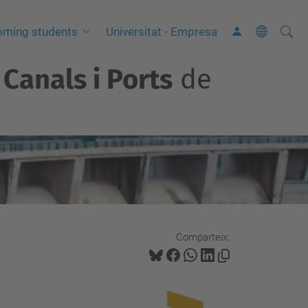
Cerca
C
oming students
Universitat - Empresa
e
Canals i Ports
de
r
c
a
a
v
a
n
ç
a
Comparteix:
d
a
…