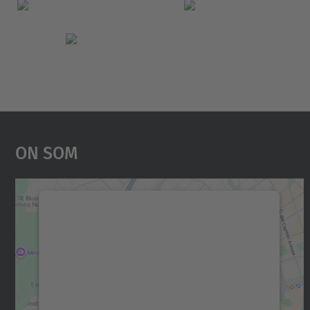
On Som
Necessitem el vostre consentiment
per carregar el servei Google Maps!
Utilitzem un servei de tercers per incrustar
contingut del mapa que pugui recollir dades
sobre la vostra activitat. Reviseu-ne els
detalls i accepteu el servei per veure el mapa.