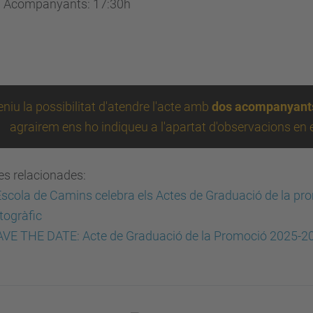
Acompanyants: 17:30h
eniu la possibilitat d'atendre l'acte amb
dos acompanyant
agrairem ens ho indiqueu a l'apartat d'observacions en e
es relacionades:
Escola de Camins celebra els Actes de Graduació de la pro
togràfic
AVE THE DATE: Acte de Graduació de la Promoció 2025-2