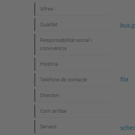
e
Xifres
g
Qualitat
bus.j
a
c
Responsabilitat social i
i
convivència
ó
Història
fila
Telèfons de contacte
Directori
Com arribar
Serveis
sche