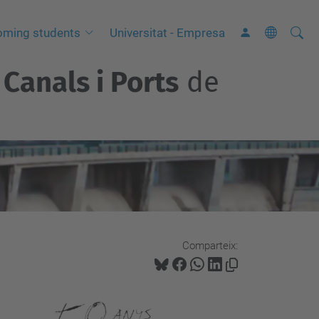
Cerca
C
oming students
Universitat - Empresa
e
Canals i Ports
de
r
c
a
a
v
a
n
ç
a
Comparteix:
d
a
…