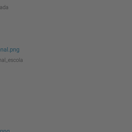
tada
nal.png
nal_escola
.png