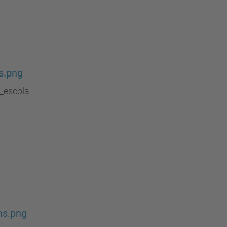
s.png
s_escola
ms.png