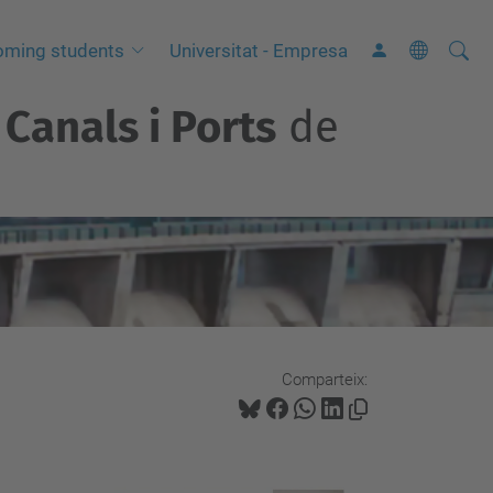
Cerca
C
oming students
Universitat - Empresa
e
Canals i Ports
de
r
c
a
a
v
a
n
ç
a
Comparteix:
d
a
…