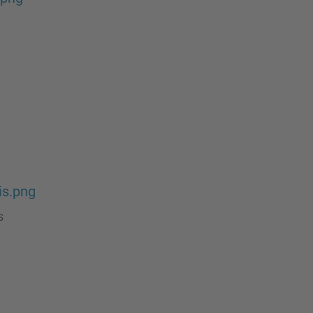
is.png
s