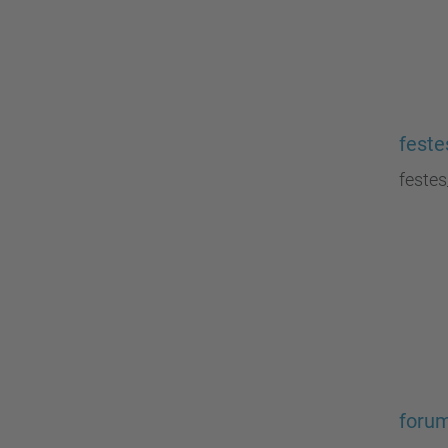
feste
feste
foru