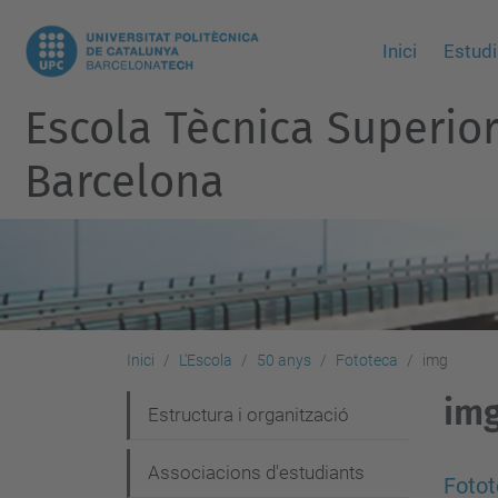
Inici
Estudi
Escola Tècnica Superio
Barcelona
Inici
L'Escola
50 anys
Fototeca
img
im
N
Estructura i organització
a
Associacions d'estudiants
v
Fotot