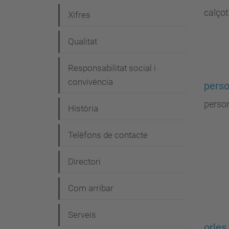
e
calço
Xifres
g
Qualitat
a
c
Responsabilitat social i
i
convivència
perso
ó
perso
Història
Telèfons de contacte
Directori
Com arribar
Serveis
orles