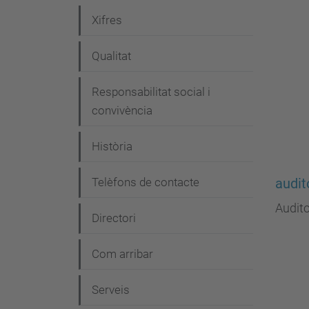
e
Xifres
g
Qualitat
a
c
Responsabilitat social i
i
convivència
ó
Història
Telèfons de contacte
audit
Audito
Directori
Com arribar
Serveis