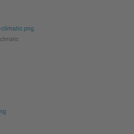
-climatic.png
climàtic
png