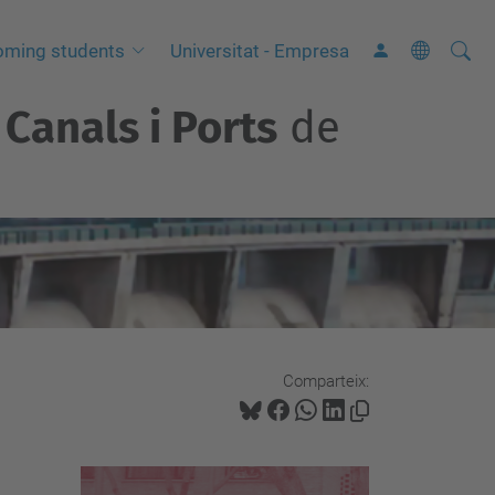
Cerca
C
oming students
Universitat - Empresa
e
Canals i Ports
de
r
c
a
a
v
a
n
ç
a
Comparteix:
d
a
…