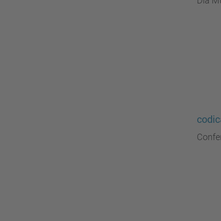
Dia Mu
codi
Confe