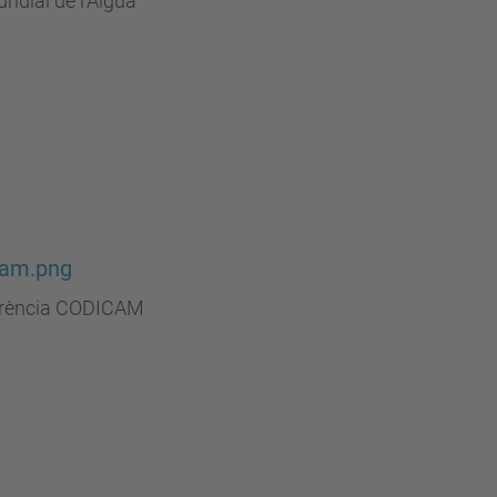
ndial de l'Aigua
cam.png
rència CODICAM