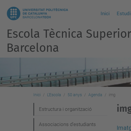
Inici
Estudi
Escola Tècnica Superio
Barcelona
Inici
L'Escola
50 anys
Agenda
img
im
N
Estructura i organització
a
Associacions d'estudiants
v
Imatg