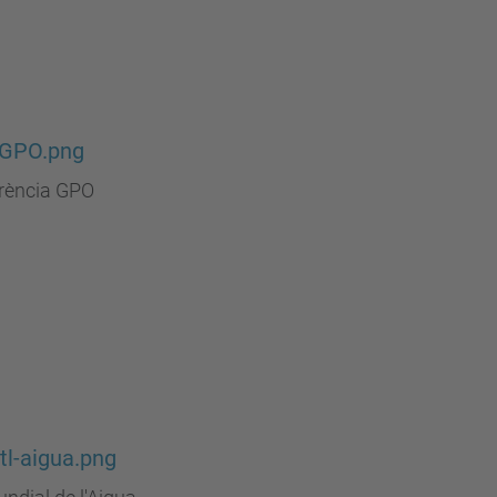
 GPO.png
rència GPO
ntl-aigua.png