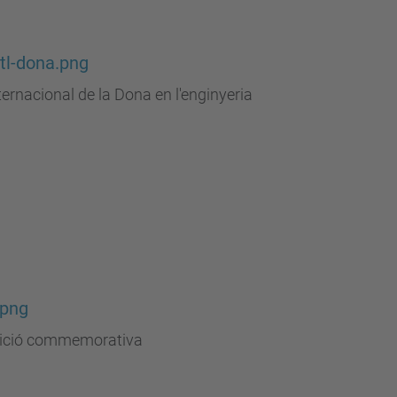
ntl-dona.png
ternacional de la Dona en l'enginyeria
.png
ició commemorativa