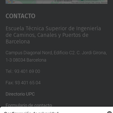
Aceptar
Contacto
powered by
Usercentrics Consent
Management Platform
Escuela Técnica Superior de Ingeniería
de Caminos, Canales y Puertos de
Barcelona
Campus Diagonal Nord, Edificio C2. C. Jordi Girona,
1-3 08034 Barcelona
Tel.
:
93 401 69 00
Fax
:
93 401 65 04
Directorio UPC
Formulario de contacto