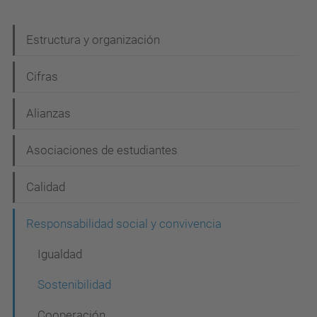
N
Estructura y organización
a
Cifras
v
e
Alianzas
g
Asociaciones de estudiantes
a
c
Calidad
i
Responsabilidad social y convivencia
ó
n
Igualdad
Sostenibilidad
Cooperación