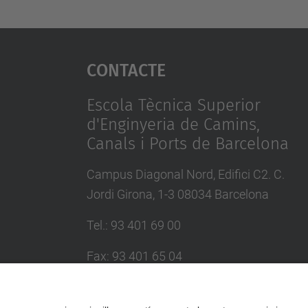
Contacte
Escola Tècnica Superior
d'Enginyeria de Camins,
Canals i Ports de Barcelona
Campus Diagonal Nord, Edifici C2. C.
Jordi Girona, 1-3 08034 Barcelona
Tel.
:
93 401 69 00
Fax
:
93 401 65 04
Directori UPC