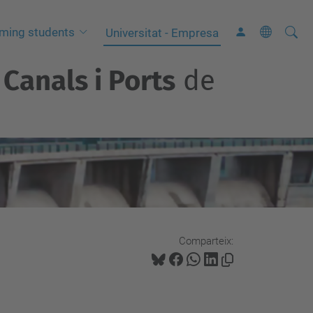
Cerca
C
ming students
Universitat - Empresa
e
Canals i Ports
de
r
c
a
a
v
a
n
ç
a
Comparteix:
d
a
…