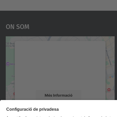
On Som
Necessitem el vostre consentiment
per carregar el servei Google Maps!
Utilitzem un servei de tercers per incrustar
contingut del mapa que pugui recollir dades
sobre la vostra activitat. Reviseu-ne els
detalls i accepteu el servei per veure el mapa.
Més Informació
Accepta