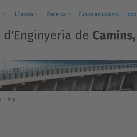
s
L'Escola
Recerca
Futurs estudiants
Inco
r d'Enginyeria de
Camins, 
s
img