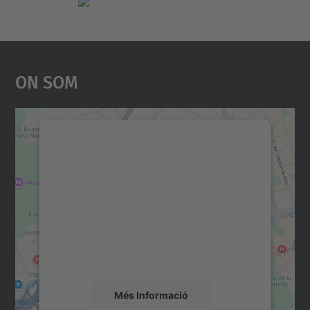
On Som
Necessitem el vostre
consentiment per carregar el
servei Google Maps!
Utilitzem un servei de tercers per incrustar
contingut del mapa que pugui recollir dades
sobre la vostra activitat. Reviseu-ne els
detalls i accepteu el servei per veure el
mapa.
Més Informació