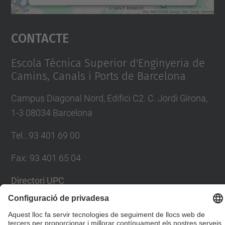
Accepta
Contacte
powered by
Usercentrics Consent
Management Platform
Escola Tècnica Superior d'Enginyeria de
Camins, Canals i Ports de Barcelona
Campus Diagonal Nord, Edifici C2. C. Jordi Girona,
1-3 08034 Barcelona
Tel.
:
93 401 69 00
Fax
:
93 401 65 04
Directori UPC
Formulari de contacte