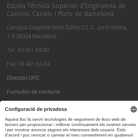
Escola Tècnica Superior d'Enginyeria de
Camins, Canals i Ports de Barcelona
Campus Diagonal Nord, Edifici C2. C. Jordi Girona,
1-3 08034 Barcelona
Tel.
:
93 401 69 00
Fax
:
93 401 65 04
Directori UPC
Formulari de contacte
© UPC
Escola Tècnica Superior d'Enginyers de Camins,
Canals i Ports de Barcelona