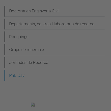
N
Doctorat en Enginyeria Civil
a
Departaments, centres i laboratoris de recerca
v
e
Rànquings
g
Grups de recerca
a
c
Jornades de Recerca
i
PhD Day
ó