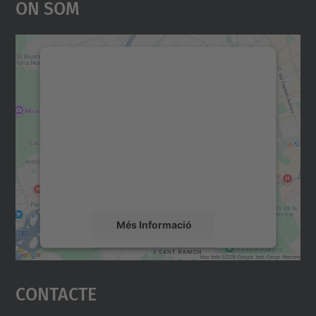
On Som
Necessitem el vostre
consentiment per carregar el
servei Google Maps!
Utilitzem un servei de tercers per incrustar
contingut del mapa que pugui recollir dades
sobre la vostra activitat. Reviseu-ne els
detalls i accepteu el servei per veure el
mapa.
Més Informació
Accepta
Contacte
powered by
Usercentrics Consent
Management Platform