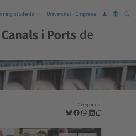
Cerca
C
oming students
Universitat - Empresa
e
Canals i Ports
de
r
c
a
a
v
a
n
ç
a
Comparteix:
d
a
…