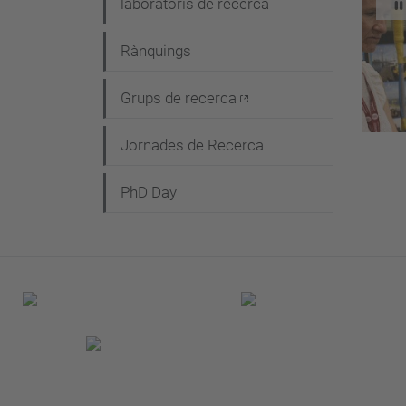
laboratoris de recerca
S
e
g
Rànquings
a
Grups de recerca
c
i
Jornades de Recerca
ó
PhD Day