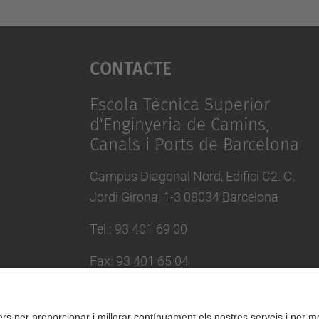
Contacte
Escola Tècnica Superior
d'Enginyeria de Camins,
Canals i Ports de Barcelona
Campus Diagonal Nord, Edifici C2. C.
Jordi Girona, 1-3 08034 Barcelona
Tel.
:
93 401 69 00
Fax
:
93 401 65 04
Directori UPC