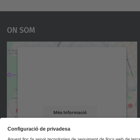
On Som
Necessitem el vostre consentiment
per carregar el servei Google Maps!
Utilitzem un servei de tercers per incrustar
contingut del mapa que pugui recollir dades
sobre la vostra activitat. Reviseu-ne els
detalls i accepteu el servei per veure el mapa.
Més Informació
Accepta
powered by
Usercentrics Consent